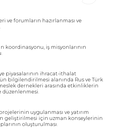
leri ve forumların hazırlanması ve
.
inin koordinasyonu, iş misyonlarının
.
ye piyasalarının ihracat-ithalat
n bilgilendirilmesi alanında Rus ve Türk
 meslek dernekleri arasında etkinliklerin
ve düzenlenmesi.
m projelerinin uygulanması ve yatırım
 geliştirilmesi için uzman konseylerinin
plarının oluşturulması.