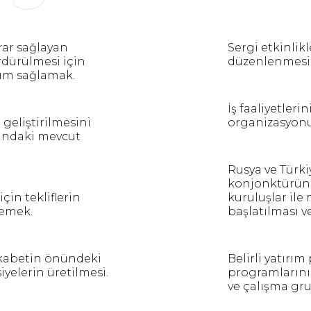
arar sağlayan
Sergi etkinlik
ürdürülmesi için
düzenlenmesi
dım sağlamak.
İş faaliyetler
geliştirilmesini
organizasyonu
sındaki mevcut
Rusya ve Türki
konjonktürünü
için tekliflerin
kuruluşlar ile
lemek.
başlatılması 
 rekabetin önündeki
Belirli yatırı
iyelerin üretilmesi.
programlarının
ve çalışma gru