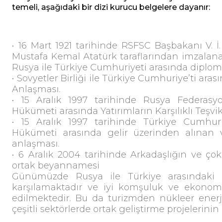
i
temeli, aşağıdaki bir dizi kurucu belgelere dayanır:
• 16 Mart 1921 tarihinde RSFSC Başbakanı V. 
Mustafa Kemal Atatürk taraflarından imzala
Rusya ile Türkiye Cumhuriyeti arasında diplomat
• Sovyetler Birliği ile Türkiye Cumhuriye’ti aras
Anlaşması.
• 15 Aralık 1997 tarihinde Rusya Federas
Hükümeti arasında Yatırımların Karşılıklı Teşv
• 15 Aralık 1997 tarihinde Türkiye Cumhu
Hükümeti arasında gelir üzerinden alınan v
anlaşması.
• 6 Aralık 2004 tarihinde Arkadaşlığın ve çok 
ortak beyannamesi
Günümüzde Rusya ile Türkiye arasındaki iliş
karşılamaktadır ve iyi komşuluk ve ekonomil
edilmektedir. Bu da turizmden nükleer enerji
çeşitli sektörlerde ortak geliştirme projelerin