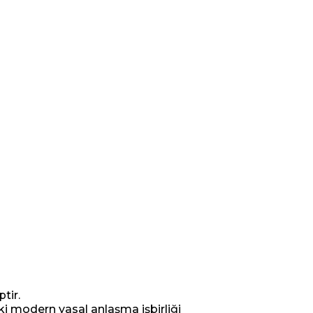
ptir.
i modern yasal anlaşma işbirliği