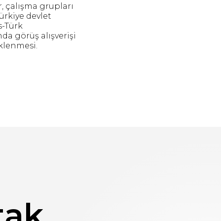
r, çalışma grupları
Türkiye devlet
s-Türk
da görüş alışverişi
eklenmesi.
tak