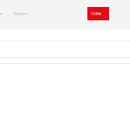
er
İletişim
TÜRK