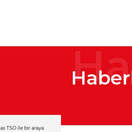
Ha
Haber
as TSO ile bir araya