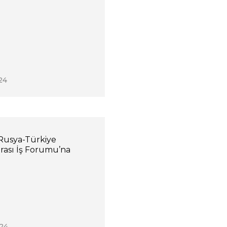
24
 Rusya-Türkiye
arası İş Forumu’na
24