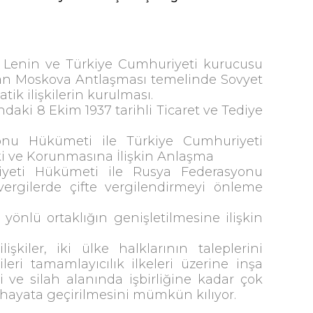
İ. Lenin ve Türkiye Cumhuriyeti kurucusu
nan Moskova Antlaşması temelinde Sovyet
ik ilişkilerin kurulması.
ındaki 8 Ekim 1937 tarihli Ticaret ve Tediye
yonu Hükümeti ile Türkiye Cumhuriyeti
iki ve Korunmasına İlişkin Anlaşma
riyeti Hükümeti ile Rusya Federasyonu
ergilerde çifte vergilendirmeyi önleme
yönlü ortaklığın genişletilmesine ilişkin
kiler, iki ülke halklarının taleplerini
eri tamamlayıcılık ilkeleri üzerine inşa
 ve silah alanında işbirliğine kadar çok
in hayata geçirilmesini mümkün kılıyor.