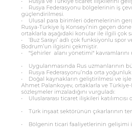
• Rusya ve Türkiye ticaret ilişkilerini g
• Rusya Federasyonu bölgelerinin iş çevrel
güçlendirilmesi.
• Ulusal para birimleri ödemelerinin ger
Rusya-Türkiye İş Konseyi’nin geçen dönem
ortaklarla aşağıdaki konular ile ilgili çok 
• ‘Buz Sarayı’ adlı çok funksiyonlu spor 
Bodrum’un ilgisini çekmiştir.
• "Şehirler alanı yönetimi" kavramlarını
• Uygulanmasında Rus uzmanlarının büyü
• Rusya Federasyonu’nda orta yoğunluklu 
• Doğal kaynakların geliştirilmesi ve işl
Ahmet Palankoyev, ortaklarla ve Türkiye-Ru
sözleşmeler imzaladığını vurguladı:
• Uluslararası ticaret ilişkileri katılımcıs
• Türk inşaat sektörünün çıkarlarının te
• Bölgenin ticari faaliyetlerinin gelişimi 