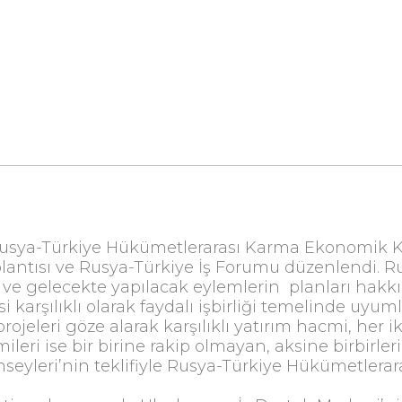
usya-Türkiye Hükümetlerarası Karma Ekonomik K
lantısı ve Rusya-Türkiye İş Forumu düzenlendi. R
ve gelecekte yapılacak eylemlerin planları hakkı
rşılıklı olarak faydalı işbirliği temelinde uyumlu ş
jeleri göze alarak karşılıklı yatırım hacmi, her iki
leri ise bir birine rakip olmayan, aksine birbirl
 Konseyleri’nin teklifiyle Rusya-Türkiye Hükümetl