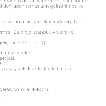
’nin modern dijital platformunun kulanımı
ki doğrudan temasların geliştirilmesi ve
ılı zorunlu kısıtlamalara rağmen, Türk
çmesi. Bu proje İstanbul, Ankara ve
gelişimi (SMART CITY).
 müzakereleri.
rojesi.
ri.
i aşağıdaki kuruluşlar ile bir dizi
nfederasyonu’yla (İMKON).
.