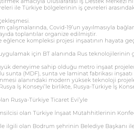
eliştirmek amacıyla Uluslararası İş Destek Merkezi
eri ile Türkiye bölgelerinin iş çevreleri arasında
çekleşmesi.
 çalışmalarında, Covid-19’un yayılmasıyla bağlant
sayıda toplantılar organize edilmiştir.
ve eğlence kompleksi projesi inşaatının hayata ge
 uygulamak için BT alanında Rus teknolojilerinin 
k deneyime sahip olduğu metro inşaat projeleri
sunta (MDF), sunta ve laminat fabrikası inşaatı p
enmesi alanındaki modern yüksek teknoloji projele
sya İş Konseyi’le birlikte, Rusya-Türkiye İş Konsey
ı olan Rusya-Türkiye Ticaret Evi’yle
msilcisi olan Türkiye İnşaat Mütahhitlerinin Ko
ile ilgili olan Bodrum şehrinin Belediye Başkanı ile