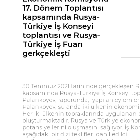
17. Dönem Toplantısı
kapsamında Rusya-
Türkiye İş Konseyi
toplantısı ve Rusya-
Türkiye İş Fuarı
gerkçekleşti
30 Temmuz 2021 tarihinde gerçekleşen R
kapsamında Rusya-Türkiye İş Konseyi top
Palankoyev, raporunda, yapılan eylemler 
Palankoyev, şu anda iki ülkenin ekonomisi ka
Her iki ülkenin topraklarında uygulanan pro
oluşturmaktadır. Rusya ve Türkiye ekonomi
potansiyellerini oluşmasını sağlıyor. İş
aşağıdaki bir dizi teklifler dahil edildi.